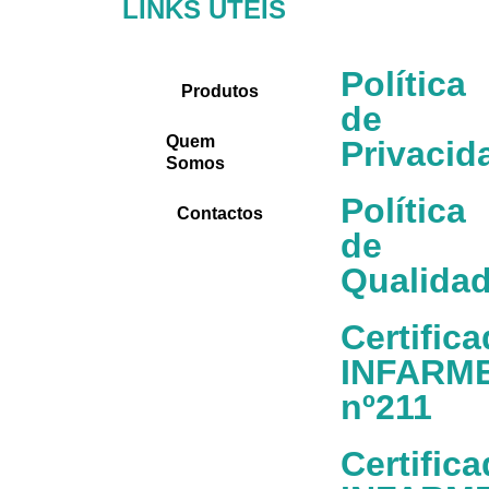
LINKS ÚTEIS
Política
Produtos
de
Quem
Privacid
Somos
Política
Contactos
de
Qualida
Certific
INFARM
nº211
Certific