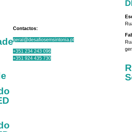
D
Esc
Rua
Contactos:
Fa
ade
geral@desafiosemsintonia.pt
Rua
ger
+351 234 243 096
+351 924 435 730
R
de
S
ado
ED
ado