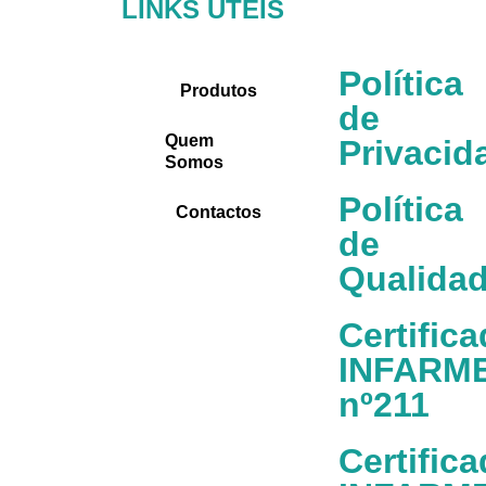
LINKS ÚTEIS
Política
Produtos
de
Quem
Privacid
Somos
Política
Contactos
de
Qualida
Certific
INFARM
nº211
Certific