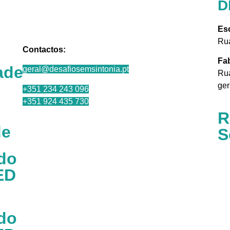
D
Esc
Rua
Contactos:
Fa
ade
geral@desafiosemsintonia.pt
Rua
ger
+351 234 243 096
+351 924 435 730
R
de
S
ado
ED
ado